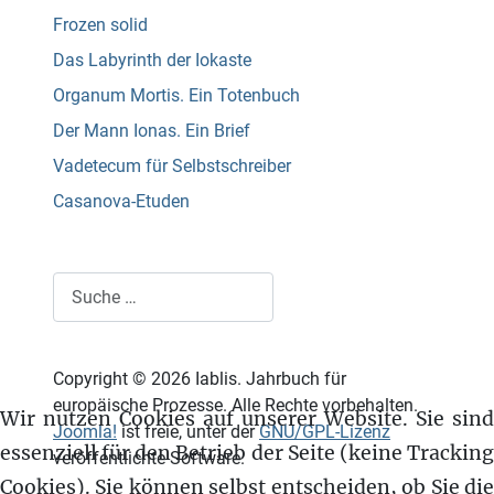
Frozen solid
Das Labyrinth der Iokaste
Organum Mortis. Ein Totenbuch
Der Mann Ionas. Ein Brief
Vadetecum für Selbstschreiber
Casanova-Etuden
Suchen
Copyright © 2026 Iablis. Jahrbuch für
europäische Prozesse. Alle Rechte vorbehalten.
Wir nutzen Cookies auf unserer Website. Sie sind
Joomla!
ist freie, unter der
GNU/GPL-Lizenz
essenziell für den Betrieb der Seite (keine Tracking
veröffentlichte Software.
Cookies). Sie können selbst entscheiden, ob Sie die