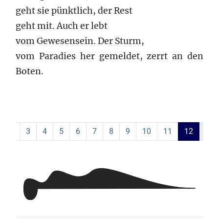
geht sie pünktlich, der Rest
geht mit. Auch er lebt
vom Gewesensein. Der Sturm,
vom Paradies her gemeldet, zerrt an den
Boten.
3
4
5
6
7
8
9
10
11
12