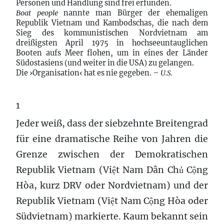
Personen und Handlung sind frei erfunden.
Boat people
nannte man Bürger der ehemaligen
Republik Vietnam und Kambodschas, die nach dem
Sieg des kommunistischen Nordvietnam am
dreißigsten April 1975 in hochseeuntauglichen
Booten aufs Meer flohen, um in eines der Länder
Südostasiens (und weiter in die USA) zu gelangen.
Die ›Organisation‹ hat es nie gegeben. –
U.S.
1
Jeder weiß, dass der siebzehnte Breitengrad
für eine dramatische Reihe von Jahren die
Grenze zwischen der Demokratischen
Republik Vietnam (
Việt Nam Dân Chủ Cộng
Hòa,
kurz
DRV
oder Nordvietnam
) und der
Republik Vietnam (Việt Nam Cộng Hòa oder
Südvietnam) markierte. Kaum bekannt sein