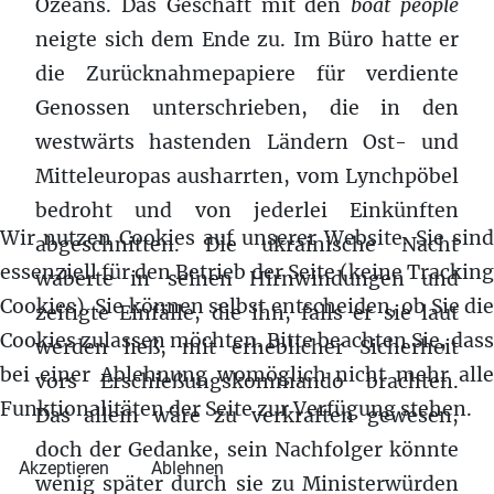
Ozeans. Das Geschäft mit den
boat people
neigte sich dem Ende zu. Im Büro hatte er
die Zurücknahmepapiere für verdiente
Genossen unterschrieben, die in den
westwärts hastenden Ländern Ost- und
Mitteleuropas ausharrten, vom Lynchpöbel
bedroht und von jederlei Einkünften
Wir nutzen Cookies auf unserer Website. Sie sind
abgeschnitten. Die ukrainische Nacht
essenziell für den Betrieb der Seite (keine Tracking
waberte in seinen Hirnwindungen und
Cookies). Sie können selbst entscheiden, ob Sie die
zeitigte Einfälle, die ihn, falls er sie laut
Cookies zulassen möchten. Bitte beachten Sie, dass
werden ließ, mit erheblicher Sicherheit
bei einer Ablehnung womöglich nicht mehr alle
vors Erschießungskommando brachten.
Funktionalitäten der Seite zur Verfügung stehen.
Das allein wäre zu verkraften gewesen,
doch der Gedanke, sein Nachfolger könnte
Akzeptieren
Ablehnen
wenig später durch sie zu Ministerwürden