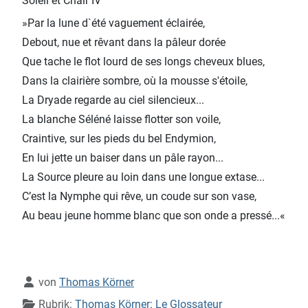
Soleil et Chair IV
»Par la lune d`été vaguement éclairée,
Debout, nue et rêvant dans la pâleur dorée
Que tache le flot lourd de ses longs cheveux blues,
Dans la clairière sombre, où la mousse s'étoile,
La Dryade regarde au ciel silencieux...
La blanche Séléné laisse flotter son voile,
Craintive, sur les pieds du bel Endymion,
En lui jette un baiser dans un pâle rayon...
La Source pleure au loin dans une longue extase...
C’est la Nymphe qui rêve, un coude sur son vase,
Au beau jeune homme blanc que son onde a pressé...«
Details
von
Thomas Körner
Rubrik:
Thomas Körner: Le Glossateur