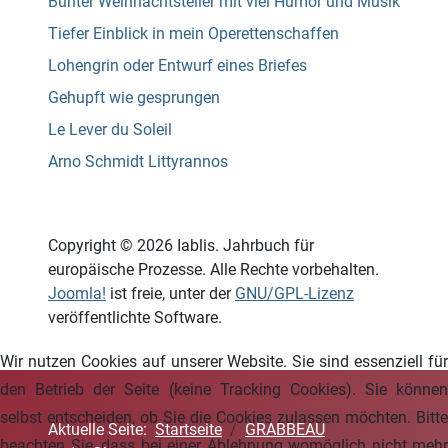
Bunter Weihnachtsteller mit viel Humor und Musik
Tiefer Einblick in mein Operettenschaffen
Lohengrin oder Entwurf eines Briefes
Gehupft wie gesprungen
Le Lever du Soleil
Arno Schmidt Littyrannos
Copyright © 2026 Iablis. Jahrbuch für
europäische Prozesse. Alle Rechte vorbehalten.
Joomla!
ist freie, unter der
GNU/GPL-Lizenz
veröffentlichte Software.
Wir nutzen Cookies auf unserer Website. Sie sind essenziell für
den Betrieb der Seite (keine Tracking Cookies). Sie können
selbst entscheiden, ob Sie die Cookies zulassen möchten. Bitte
Aktuelle Seite:
Startseite
GRABBEAU
beachten Sie, dass bei einer Ablehnung womöglich nicht mehr