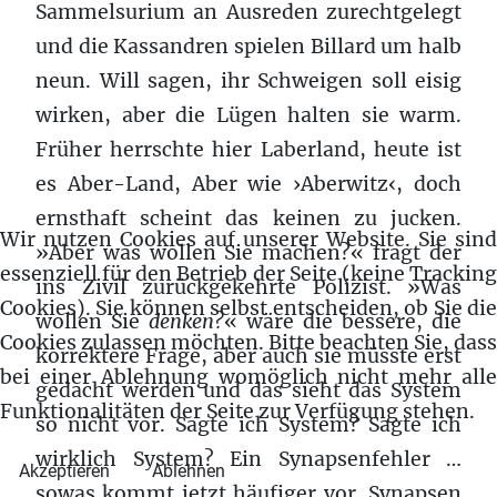
Sammelsurium an Ausreden zurechtgelegt
und die Kassandren spielen Billard um halb
neun. Will sagen, ihr Schweigen soll eisig
wirken, aber die Lügen halten sie warm.
Früher herrschte hier Laberland, heute ist
es Aber-Land, Aber wie ›Aberwitz‹, doch
ernsthaft scheint das keinen zu jucken.
Wir nutzen Cookies auf unserer Website. Sie sind
»Aber was wollen Sie machen?« fragt der
essenziell für den Betrieb der Seite (keine Tracking
ins Zivil zurückgekehrte Polizist. »Was
Cookies). Sie können selbst entscheiden, ob Sie die
wollen Sie
denken?
« wäre die bessere, die
Cookies zulassen möchten. Bitte beachten Sie, dass
korrektere Frage, aber auch sie müsste erst
bei einer Ablehnung womöglich nicht mehr alle
gedacht werden und das sieht das System
Funktionalitäten der Seite zur Verfügung stehen.
so nicht vor. Sagte ich System? Sagte ich
wirklich System? Ein Synapsenfehler …
Akzeptieren
Ablehnen
sowas kommt jetzt häufiger vor. Synapsen