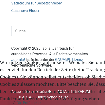
Vadetecum für Selbstschreiber
Casanova-Etuden
Suchen
Copyright © 2026 Iablis. Jahrbuch für
europäische Prozesse. Alle Rechte vorbehalten.
Joomla!
ist freie, unter der
GNU/GPL-Lizenz
Wir nutzen Cookies auf unserer Website. Sie sind
veröffentlichte Software.
essenziell für den Betrieb der Seite (keine Tracking
Cookies). Sie können selbst entscheiden, ob Sie die
Cookies zulassen möchten. Bitte beachten Sie, dass
bei einer Ablehnung womöglich nicht mehr alle
Aktuelle Seite:
Startseite
ACTA LITTERARUM
EX ACTA
Ulrich Schödlbauer
Funktionalitäten der Seite zur Verfügung stehen.
Die Entflohene