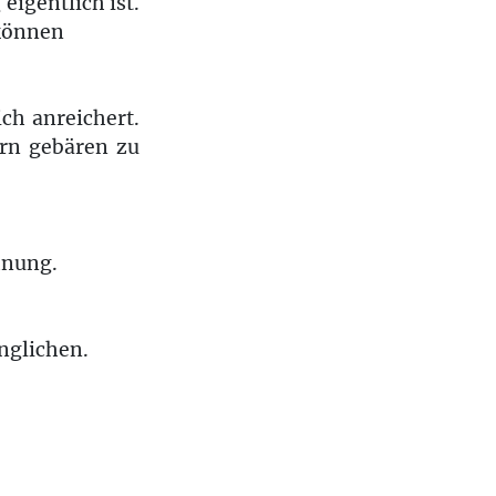
eigentlich ist.
 können
ch anreichert.
rn gebären zu
hnung.
nglichen.