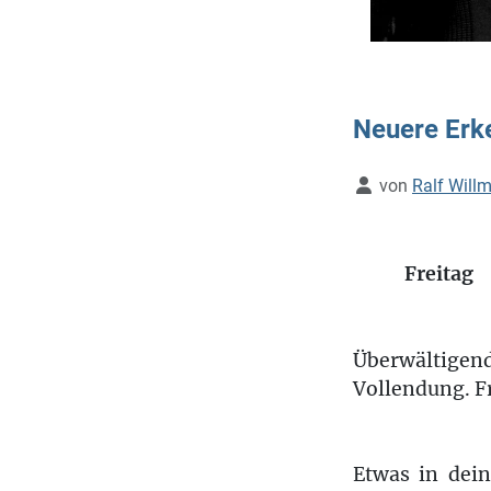
Neuere Erke
Details
von
Ralf Will
Freitag
Überwältige
Vollendung. F
Etwas in dein