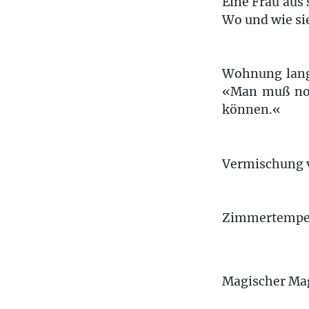
Eine Frau aus 
Wo und wie si
Wohnung langs
«Man muß noc
können.«
Vermischung v
Zimmertempera
Magischer Ma