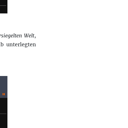
rsiegelten Welt
,
lb unterlegten