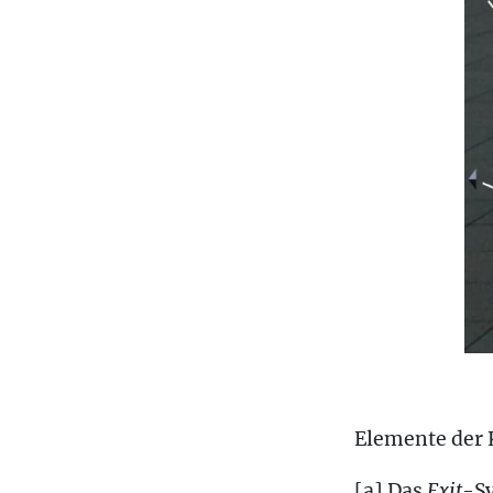
Elemente der K
[a] Das
Exit
-Sy