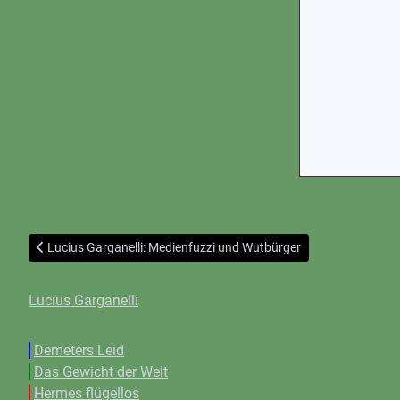
Vorheriger Beitrag: Lucius Garganelli: Medienfuzzi und Wutbürger
Lucius Garganelli: Medienfuzzi und Wutbürger
Lucius Garganelli
Demeters Leid
Das Gewicht der Welt
Hermes flügellos