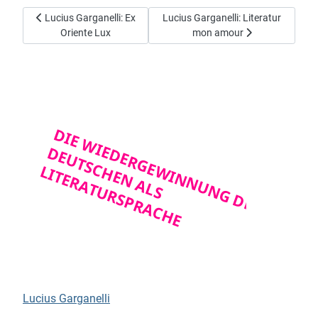
Vorheriger Beitrag: Lucius Garganelli: Ex Oriente Lux
Nächster Beitrag: Lucius Garganell
Lucius Garganelli: Ex
Lucius Garganelli: Literatur
Oriente Lux
mon amour
Lucius Garganelli