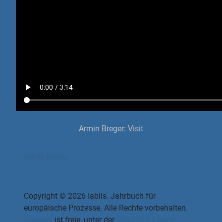
Armin Breger: Visit
Armin Breger
Copyright © 2026 Iablis. Jahrbuch für
europäische Prozesse. Alle Rechte vorbehalten.
Joomla!
ist freie, unter der
GNU/GPL-Lizenz