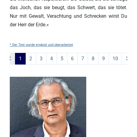
das Joch, das sie beugt, das Schwert, das sie tötet.
Nur mit Gewalt, Verachtung und Schrecken wirst Du
der Herr der Erde.«
* Der Text wurde ergänzt und überarbeitet
1
2
3
4
5
6
7
8
9
10