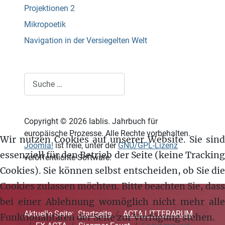
Projektionen 2
Mikropoetik
Navigation in der Versiegelten Welt
Suchen
Copyright © 2026 Iablis. Jahrbuch für
europäische Prozesse. Alle Rechte vorbehalten.
Wir nutzen Cookies auf unserer Website. Sie sind
Joomla!
ist freie, unter der
GNU/GPL-Lizenz
essenziell für den Betrieb der Seite (keine Tracking
veröffentlichte Software.
Cookies). Sie können selbst entscheiden, ob Sie die
Cookies zulassen möchten. Bitte beachten Sie, dass
bei einer Ablehnung womöglich nicht mehr alle
Aktuelle Seite:
Startseite
ACTA LITTERARUM
Funktionalitäten der Seite zur Verfügung stehen.