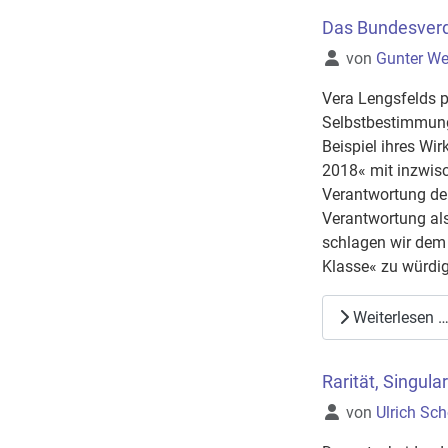
Das Bundesverdi
Details
von
Gunter We
Vera Lengsfelds po
Selbstbestimmung 
Beispiel ihres Wi
2018« mit inzwisc
Verantwortung der
Verantwortung al
schlagen wir dem
Klasse« zu würdi
Weiterlesen 
Rarität, Singula
Details
von
Ulrich Sc