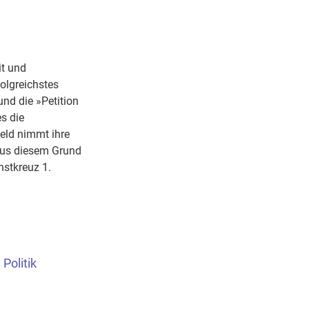
it und
olgreichstes
und die »Petition
s die
eld nimmt ihre
Aus diesem Grund
stkreuz 1.
Politik