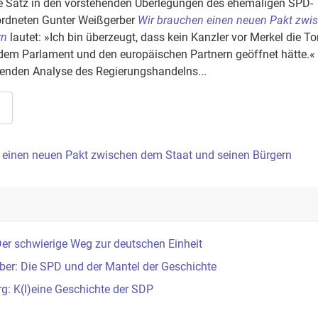
e Satz in den vorstehenden Überlegungen des ehemaligen SPD-
rdneten Gunter Weißgerber
Wir brauchen einen neuen Pakt zwi
rn
lautet: »Ich bin überzeugt, dass kein Kanzler vor Merkel die T
em Parlament und den europäischen Partnern geöffnet hätte.« G
ckenden Analyse des Regierungshandelns...
…
 einen neuen Pakt zwischen dem Staat und seinen Bürgern
er schwierige Weg zur deutschen Einheit
ber: Die SPD und der Mantel der Geschichte
g: K(l)eine Geschichte der SDP