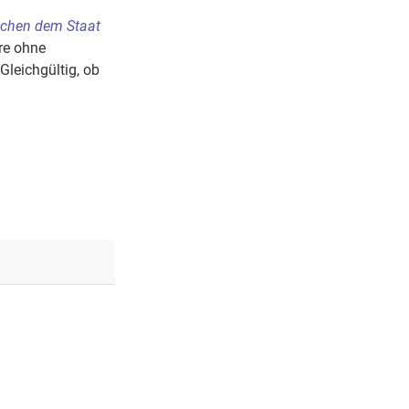
schen dem Staat
ore ohne
leichgültig, ob