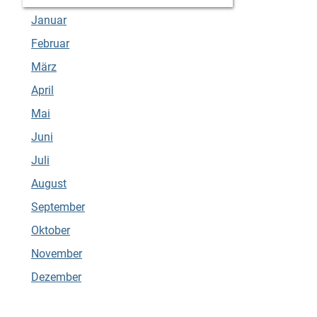
Januar
Februar
März
April
Mai
Juni
Juli
August
September
Oktober
November
Dezember