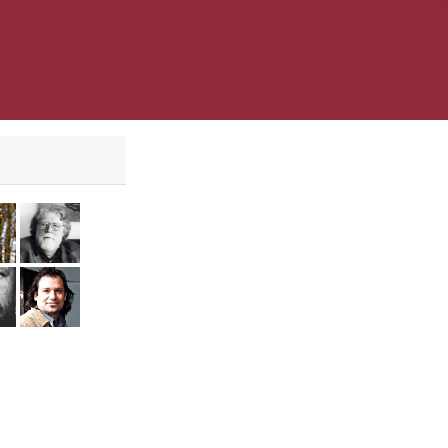
er
l Krings
Laura Solbach
Paul Mersmann
daguer
i Vojnov
Jürgen Wölbing
Ali Zülfikar