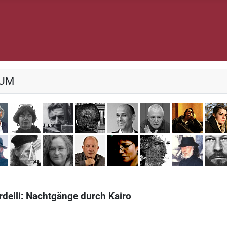
IUM
es Adéagbo
Omar Akbar
Doro Breger
Giampaolo di Cocco
Lucius Garganelli
Michael Heisch
Thomas Körn
Manue
öttgers
Walter Rüth
Herbert Schero
Monika Schmitz-Emans
Michael Schulze
Renate Solbach
Raymond Ver
Dimitr
delli: Nachtgänge durch Kairo