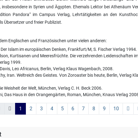
 insbesondere in Syrien und Ägypten. Ehemals Lektor bei Athenäum Verl
dition Pandora“ im Campus Verlag, Lehrtätigkeiten an den Kunsthoc
s Übersetzer und freier Publizist.
em Englischen und Französischen unter vielen anderen:
, Der Islam im europäischen Denken, Frankfurt/M, S. Fischer Verlag 1994.
son, Kurtisanen und Meeresfrüchte. Die verzehrenden Leidenschaften im
Verlag 1999.
Davis, Leo Africanus, Berlin, Verlag Klaus Wagenbach, 2008.
y, Iran. Weltreich des Geistes. Von Zoroaster bis heute, Berlin, Verlag
ie Weisheit der Welt, München, Verlag C. H. Beck 2006.
ni, Das Haus in den Orangengärten, Roman, München, Knaus Verlag 200
1
2
3
4
5
6
7
8
9
10
t