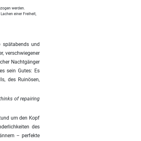
ezogen werden.
Lachen einer Freiheit,
se spätabends und
er, verschwiegener
licher Nachtgänger
 es sein Gutes: Es
ls, des Ruinösen,
thinks of repairing
: Rund um den Kopf
erlichkeiten des
ännern – perfekte