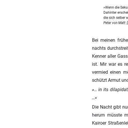
»Wenn die Sekun
Dahinter ersche
die sich selber 
Peter von Matt: 
Bei meinen frühe
nachts durchstrei
Kenner aller Gass
ist. Mir war es r
vermied einen mö
schützt Armut und
»… in its dilapida
…«
Die Nacht gibt nu
herum müsste ma
Kairoer Straßenl