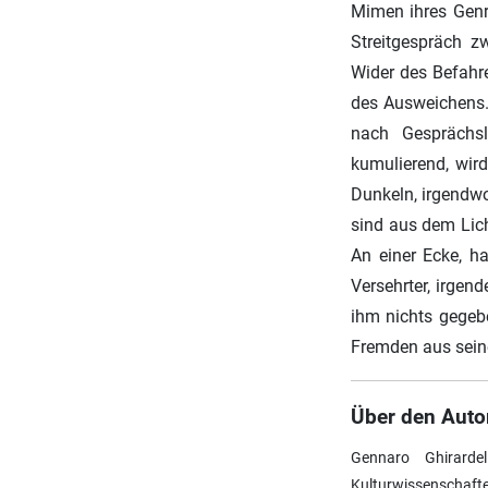
Mimen ihres Genr
Streitgespräch z
Wider des Befahr
des Ausweichens.
nach Gesprächsl
kumulierend, wir
Dunkeln, irgendwo 
sind aus dem Lich
An einer Ecke, hal
Versehrter, irgend
ihm nichts gegebe
Fremden aus seine
Über den Auto
Gennaro Ghirardel
Kulturwissenschafte