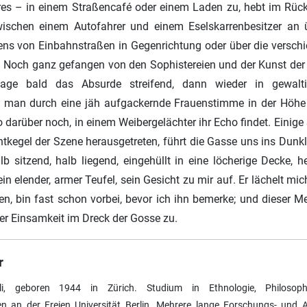
es – in einem Straßencafé oder einem Laden zu, hebt im Rücken
wischen einem Autofahrer und einem Eselskarrenbesitzer an
ens von Einbahnstraßen in Gegenrichtung oder über die versch
 Noch ganz gefangen von den Sophistereien und der Kunst der 
age bald das Absurde streifend, dann wieder in gewalti
d man durch eine jäh aufgackernde Frauenstimme in der Höhe 
darüber noch, in einem Weibergelächter ihr Echo findet. Einige S
tkegel der Szene herausgetreten, führt die Gasse uns ins Dunkle 
b sitzend, halb liegend, eingehüllt in eine löcherige Decke, heb
ein elender, armer Teufel, sein Gesicht zu mir auf. Er lächelt mich
n, bin fast schon vorbei, bevor ich ihn bemerke; und dieser 
r Einsamkeit im Dreck der Gosse zu.
r
li, geboren 1944 in Zürich. Studium in Ethnologie, Philosoph
n an der Freien Universität Berlin. Mehrere lange Forschungs- und A