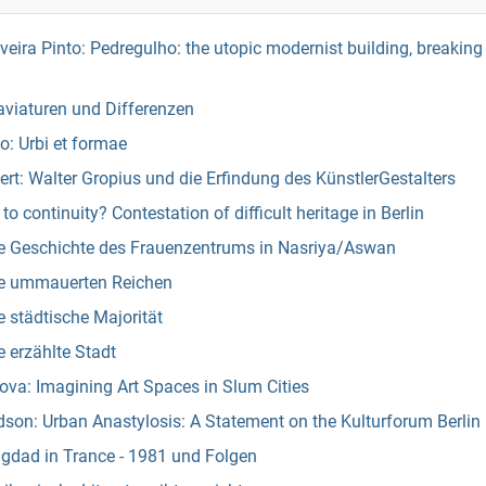
lveira Pinto: Pedregulho: the utopic modernist building, breaking 
aviaturen und Differenzen
: Urbi et formae
t: Walter Gropius und die Erfindung des KünstlerGestalters
to continuity? Contestation of difficult heritage in Berlin
e Geschichte des Frauenzentrums in Nasriya/Aswan
ie ummauerten Reichen
 städtische Majorität
 erzählte Stadt
va: Imagining Art Spaces in Slum Cities
son: Urban Anastylosis: A Statement on the Kulturforum Berlin
gdad in Trance - 1981 und Folgen