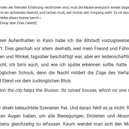
den der fremden Erfahrung verstrichen sind, muß die Maske energisch wieder abg
int ein lachendes Gesicht, und lachen muß, wer immer den Vorgang sieht. Es ist das 
wieder etwas besser kennt.«
[Essay über Elias Canetti]
ren Aufenthalten in Kairo habe ich die Altstadt vorzugswei
ft. Dies geschah vor allem deshalb, weil mein Freund und Führ
en und Winkel, tagsüber beschäftigt war, aber ein leidenschaft
echt, ich bin’s auch, und wie ich später erkennen sollte, hatte
glichen Schock, denn die Nacht mildert die Züge des Verfal
 Elend vor dem zudringlichen Blick.
tion the city helps the illusion. Its ruined houses, which no one 
r direkt beleuchtete Szenerien frei. Und daran fehlt es ja nicht
n Augen haben, um alle Bewegungen, Drolerien und Absond
ebens gleichzeitig zu erfassen. Kaum wendet man sich den M