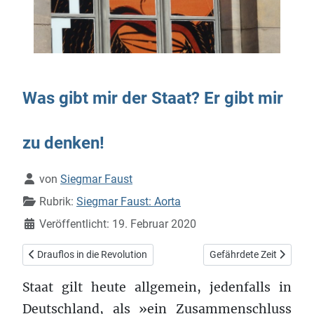
Was gibt mir der Staat? Er gibt mir
zu denken!
Details
von
Siegmar Faust
Rubrik:
Siegmar Faust: Aorta
Veröffentlicht: 19. Februar 2020
Vorheriger Beitrag: Drauflos in die Revolution
Nächster Beitrag: Gefäh
Drauflos in die Revolution
Gefährdete Zeit
Staat gilt heute allgemein, jedenfalls in
Deutschland, als »ein Zusammenschluss