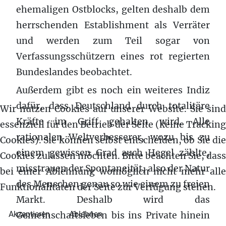
ehemaligen Ostblocks, gelten deshalb dem
herrschenden Establishment als Verräter
und werden zum Teil sogar von
Verfassungsschützern eines rot regierten
Bundeslandes beobachtet.
Außerdem gibt es noch ein weiteres Indiz
dafür, dass Deutschland durch totalitäre
Wir nutzen Cookies auf unserer Website. Sie sind
Kräfte im Griff gehalten wird. Alle
essenziell für den Betrieb der Seite (keine Tracking
rationalen Weltverbesserer, wozu bis zu
Cookies). Sie können selbst entscheiden, ob Sie die
einem gewissen Grad auch Hegel zählte,
Cookies zulassen möchten. Bitte beachten Sie, dass
misstrauen der Spontaneität, also der Natur
bei einer Ablehnung womöglich nicht mehr alle
des Menschen genau so wie einem zu freien
Funktionalitäten der Seite zur Verfügung stehen.
Markt. Deshalb wird das
Akzeptieren
Ablehnen
Gemeinschaftsleben bis ins Private hinein