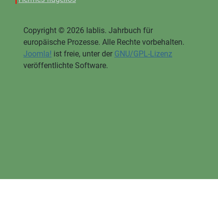
Copyright © 2026 Iablis. Jahrbuch für
europäische Prozesse. Alle Rechte vorbehalten.
Joomla!
ist freie, unter der
GNU/GPL-Lizenz
veröffentlichte Software.