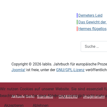
Demeters Leid
Das Gewicht der 
Hermes flügellos
Suchen
Copyright © 2026 Iablis. Jahrbuch für europäische Proze
Joomla!
ist freie, unter der
GNU/GPL-Lizenz
veröffentlich
Wir nutzen Cookies auf unserer Website. Sie sind essenziell f
beachten Sie, dass bei einer Ablehnung womöglich nicht mehr al
Aktuelle Seite:
Startseite
GRABBEAU
Imaginarium
Akzeptieren
Ablehnen