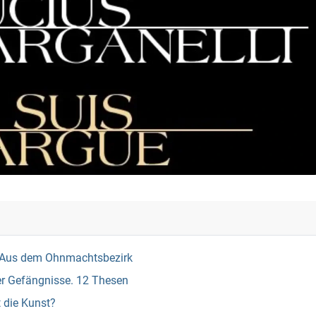
r. Aus dem Ohnmachtsbezirk
er Gefängnisse. 12 Thesen
t die Kunst?