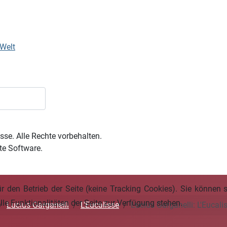
Welt
sse. Alle Rechte vorbehalten.
te Software.
ür den Betrieb der Seite (keine Tracking Cookies). Sie können 
le Funktionalitäten der Seite zur Verfügung stehen.
Lucius Garganelli
L'Eucalisse
Lucius Garganelli: L'Eucali