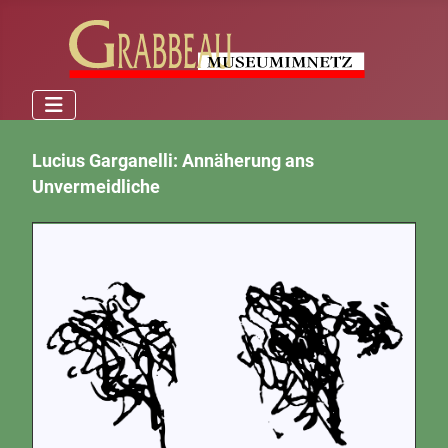
Lucius Garganelli: Annäherung ans
Unvermeidliche