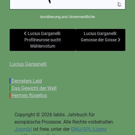
Annäherung ans Unvermeidliche
Vorheriger Beitrag: Lucius Garganelli: Profilneurose sucht
Nächster Beitrag: Lucius G
Lucius Garganelli:
Lucius Garganelli:
Profilneurose sucht
Genosse der Gosse
Wählervotum
Lucius Garganelli
Demeters Leid
Das Gewicht der Welt
Hermes flügellos
Copyright © 2026 Iablis. Jahrbuch für
europäische Prozesse. Alle Rechte vorbehalten.
Joomla!
ist freie, unter der
GNU/GPL-Lizenz