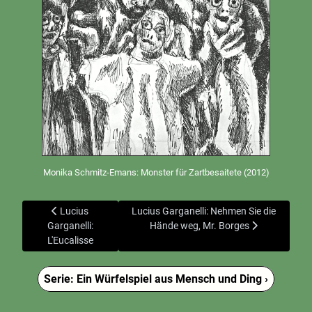
Monika Schmitz-Emans: Monster für Zartbesaitete (2012)
Vorheriger Beitrag: Lucius Garganelli: L'Eucalisse
Nächster Beitrag: Lucius Garganelli: Neh
Lucius
Lucius Garganelli: Nehmen Sie die
Garganelli:
Hände weg, Mr. Borges
L'Eucalisse
Serie: Ein Würfelspiel aus Mensch und Ding ›