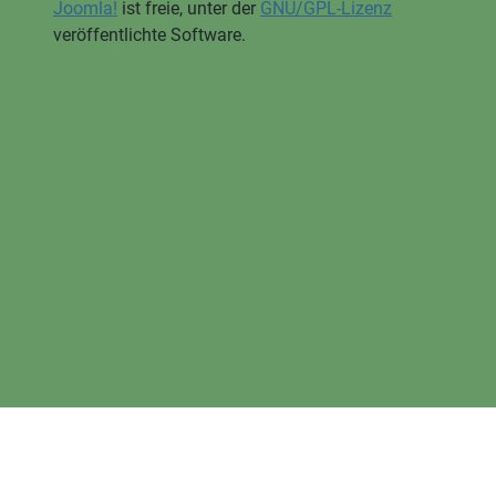
Joomla!
ist freie, unter der
GNU/GPL-Lizenz
veröffentlichte Software.