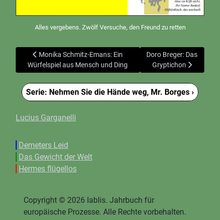
Alles vergebens. Zwölf Versuche, den Freund zu retten
Vorheriger Beitrag: Monika Schmitz-Emans: Ein Würfelspiel a
Nächster Beitrag: Doro 
Monika Schmitz-Emans: Ein
Doro Breger: Das
Würfelspiel aus Mensch und Ding
Gryptichon
Serie: Nehmen Sie die Hände weg, Mr. Borges ›
Lucius Garganelli
Demeters Leid
Das Gewicht der Welt
Hermes flügellos
Copyright © 2026 Iablis. Jahrbuch für
europäische Prozesse. Alle Rechte vorbehalten.