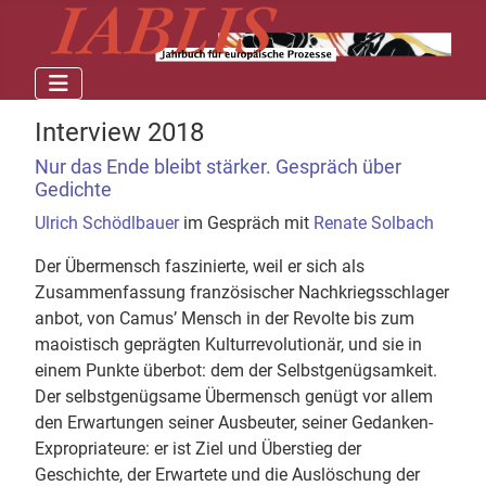
Interview 2018
Nur das Ende bleibt stärker. Gespräch über
Gedichte
Ulrich Schödlbauer
im Gespräch mit
Renate Solbach
Der Übermensch faszinierte, weil er sich als
Zusammenfassung französischer Nachkriegsschlager
anbot, von Camus’ Mensch in der Revolte bis zum
maoistisch geprägten Kulturrevolutionär, und sie in
einem Punkte überbot: dem der Selbstgenügsamkeit.
Der selbstgenügsame Übermensch genügt vor allem
den Erwartungen seiner Ausbeuter, seiner Gedanken-
Expropriateure: er ist Ziel und Überstieg der
Geschichte, der Erwartete und die Auslöschung der