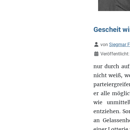
Gescheit wi
Details
von
Siegmar F
Veröffentlicht
nur durch auf
nicht weiß, w
parteiergreif
er alle mögl
wie unmitte
entziehen. So
an Gelassenh
einer Lotteri