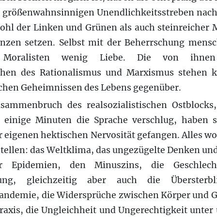
m größenwahnsinnigen Unendlichkeitsstreben nac
ohl der Linken und Grünen als auch steinreicher M
nzen setzen. Selbst mit der Beherrschung mensc
 Moralisten wenig Liebe. Die von ihnen
hen des Rationalismus und Marxismus stehen k
chen Geheimnissen des Lebens gegenüber.
ammenbruch des realsozialistischen Ostblocks
 einige Minuten die Sprache verschlug, haben si
r eigenen hektischen Nervosität gefangen. Alles wo
stellen: das Weltklima, das ungezügelte Denken un
r Epidemien, den Minuszins, die Geschlechtl
ung, gleichzeitig aber auch die Übersterbl
andemie, die Widersprüche zwischen Körper und G
raxis, die Ungleichheit und Ungerechtigkeit unte