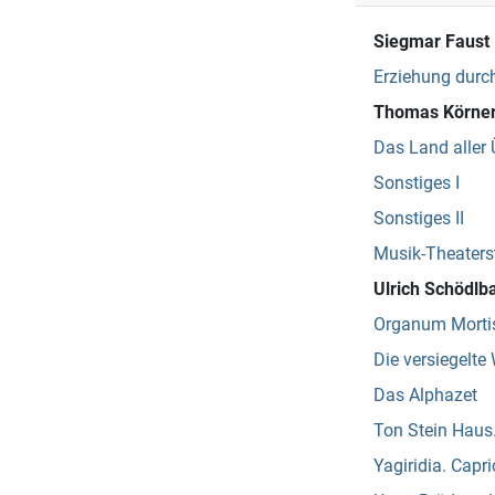
Siegmar Faust
Erziehung durch
Thomas Körne
Das Land aller 
Sonstiges I
Sonstiges II
Musik-Theaters
Ulrich Schödlb
Organum Mortis
Die versiegelte 
Das Alphazet
Ton Stein Haus
Yagiridia. Capri