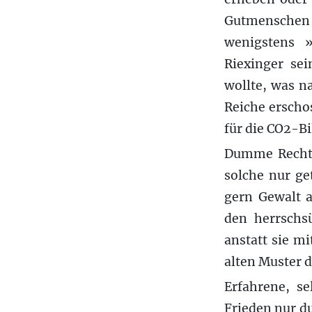
Gutmenschen 
wenigstens »
Riexinger se
wollte, was n
Reiche erscho
für die CO2-Bi
Dumme Rechtse
solche nur ge
gern Gewalt a
den herrschsü
anstatt sie m
alten Muster d
Erfahrene, s
Frieden nur du