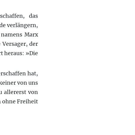
chaffen, das
de verlängern,
t namens Marx
 Versager, der
rt heraus: »Die
rschaffen hat,
 keiner von uns
u allererst von
n ohne Freiheit