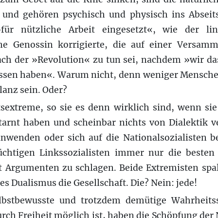
und gehören psychisch und physisch ins Abseits 
für nützliche Arbeit eingesetzt«, wie der lin
ine Genossin korrigierte, die auf einer Versamm
ach der »Revolution« zu tun sei, nachdem »wir da
ssen haben«. Warum nicht, denn weniger Menschen
lanz sein. Oder?
xtreme, so sie es denn wirklich sind, wenn sie 
tarnt haben und scheinbar nichts von Dialektik v
nwenden oder sich auf die Nationalsozialisten be
chtigen Linkssozialisten immer nur die besten 
it Argumenten zu schlagen. Beide Extremisten sp
es Dualismus die Gesellschaft. Die? Nein: jede!
elbstbewusste und trotzdem demütige Wahrheits
rch Freiheit möglich ist, haben die Schöpfung der 