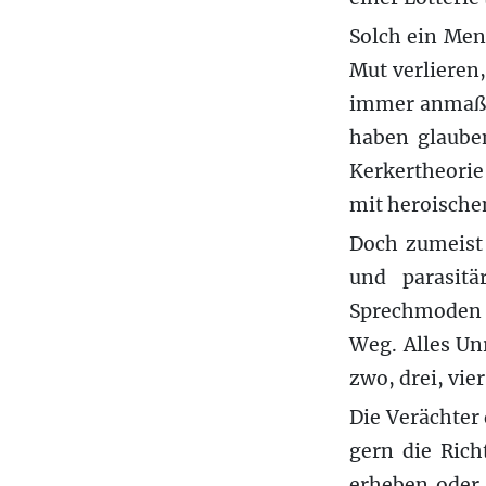
Solch ein Men
Mut verlieren,
immer anmaßen
haben glaube
Kerkertheorie
mit heroisch
Doch zumeist 
und parasit
Sprechmoden 
Weg. Alles Unr
zwo, drei, vie
Die Verächter
gern die Rich
erheben oder 