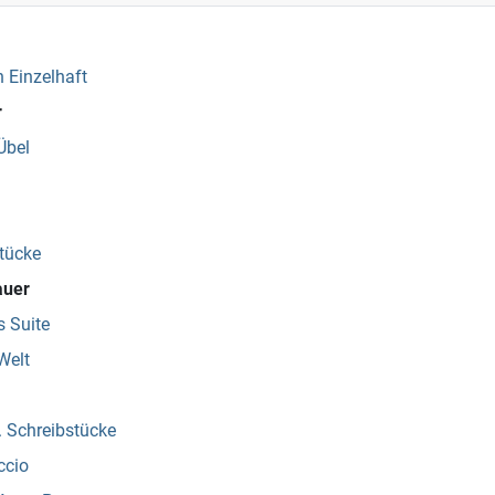
 Einzelhaft
r
Übel
tücke
auer
 Suite
Welt
. Schreibstücke
ccio