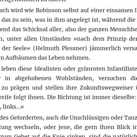
sch wird wie Robinson selbst auf einer einsamen I
 das zu sein, was in ihm angelegt ist, während die 
d das Schicksal aller, also der ganzen Menschhei
n, unter allen Umständen »nach dem Prinzip der
 der Seele« (Helmuth Plessner) jämmerlich vers
em Aufbäumen das Leben nehmen.
leben diese Idealisten oder grünroten Infantiliste
är in abgehobenen Wohlständen, versuchen d
zu prägen und stellen ihre Zukunftswegweiser ü
eife folgt ihnen. Die Richtung ist immer dieselbe:
r, links…«
 des Geforderten, auch die Unschlüssigen oder Tanz
tung wechseln, oder jene, die gern ihren Blick
zum Gebet auf die Knie sinken, sind die natürlic