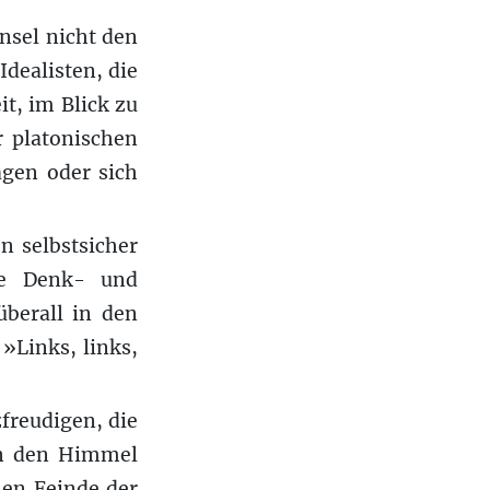
nsel nicht den
Idealisten, die
t, im Blick zu
 platonischen
agen oder sich
n selbstsicher
ie Denk- und
berall in den
 »Links, links,
freudigen, die
 in den Himmel
hen Feinde der