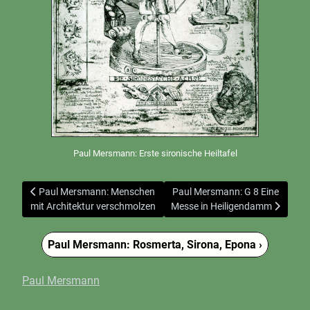
Paul Mersmann: Erste sironische Heiltafel
Vorheriger Beitrag: Paul Mersmann: Menschen mit Architektur v
Nächster Beitrag: Paul Mersman
Paul Mersmann: Menschen
Paul Mersmann: G 8 Eine
mit Architektur verschmolzen
Messe in Heiligendamm
Paul Mersmann: Rosmerta, Sirona, Epona ›
Paul Mersmann