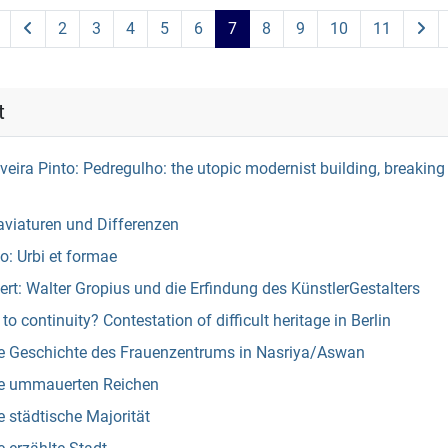
2
3
4
5
6
7
8
9
10
11
t
lveira Pinto: Pedregulho: the utopic modernist building, breaking 
aviaturen und Differenzen
: Urbi et formae
t: Walter Gropius und die Erfindung des KünstlerGestalters
to continuity? Contestation of difficult heritage in Berlin
e Geschichte des Frauenzentrums in Nasriya/Aswan
ie ummauerten Reichen
 städtische Majorität