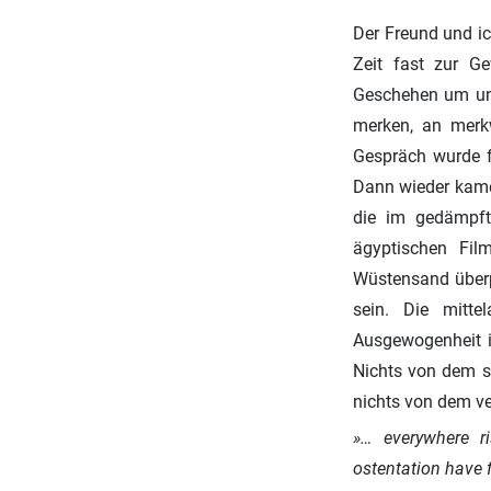
Der Freund und ic
Zeit fast zur G
Geschehen um uns
merken, an merkw
Gespräch wurde f
Dann wieder kame
die im gedämpft
ägyptischen Fil
Wüstensand überpu
sein. Die mitte
Ausgewogenheit ih
Nichts von dem s
nichts von dem ve
»… everywhere ri
ostentation have f