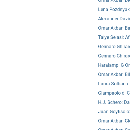
Omar Akbar: Die
Lena Pozdnyako
Alexander David
Omar Akbar: Ba
Taiye Selasi: Af
Gennaro Ghirard
Gennaro Ghirard
Haralampi G Or
Omar Akbar: Bil
Laura Solbach
Giampaolo di Co
H.J. Schero: Da
Juan Goytisolo
Omar Akbar: Glo