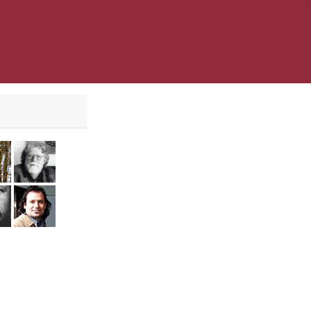
er
l Krings
Laura Solbach
Paul Mersmann
daguer
i Vojnov
Jürgen Wölbing
Ali Zülfikar