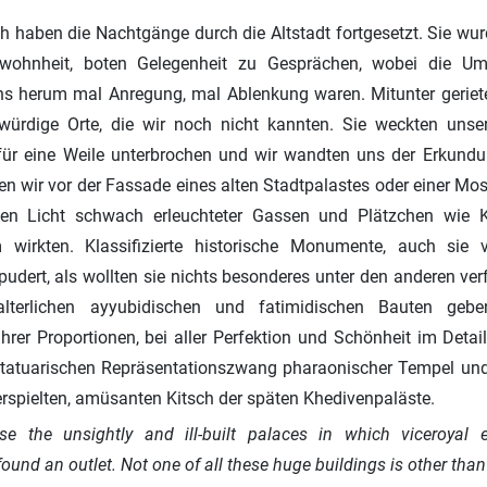
h haben die Nachtgänge durch die Altstadt fortgesetzt. Sie wur
ewohnheit, boten Gelegenheit zu Gesprächen, wobei die 
 herum mal Anregung, mal Ablenkung waren. Mitunter geriete
ürdige Orte, die wir noch nicht kannten. Sie weckten unse
ür eine Weile unterbrochen und wir wandten uns der Erkund
n wir vor der Fassade eines alten Stadtpalastes oder einer Mo
en Licht schwach erleuchteter Gassen und Plätzchen wie K
m wirkten. Klassifizierte historische Monumente, auch sie
dert, als wollten sie nichts besonderes unter den anderen ve
lalterlichen ayyubidischen und fatimidischen Bauten gebe
rer Proportionen, bei aller Perfektion und Schönheit im Detai
tatuarischen Repräsentationszwang pharaonischer Tempel un
rspielten, amüsanten Kitsch der späten Khedivenpaläste.
se the unsightly and ill-built palaces in which viceroyal
ound an outlet. Not one of all these huge buildings is other tha