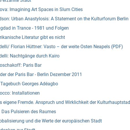
 erzählte Stadt
va: Imagining Art Spaces in Slum Cities
son: Urban Anastylosis: A Statement on the Kulturforum Berlin
gdad in Trance - 1981 und Folgen
rikanische Literatur gibt es nicht
elli/ Florian Hüttner: Vasto – der weite Osten Neapels (PDF)
elli: Nachtgänge durch Kairo
oschakoff: Paris Bar
der der Paris Bar - Berlin Dezember 2011
: Tagebuch Georges Adéagbo
cco: Installationen
s eigene Fremde. Anspruch und Wirklichkeit der Kulturhauptsta
: Das Pulsieren des Raumes
balisierung und die Werte der europäischen Stadt