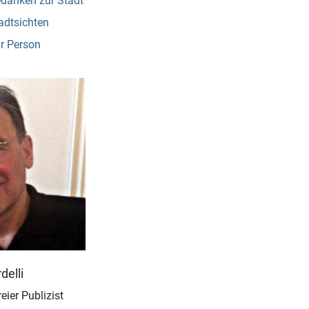
danken zur Stadt
adtsichten
r Person
delli
eier Publizist