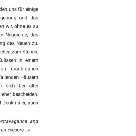
den uns für einige
Umgebung und das
n wir, ohne es zu
re Neugierde, das
ung des Neuen zu.
schee zum Stehen,
ulissen in einem
 vom graubraunen
rfallenden Häusern
n sich bei aller
l eher bescheiden.
d Denkmäler, auch
 extravagance and
n an eyesore …«