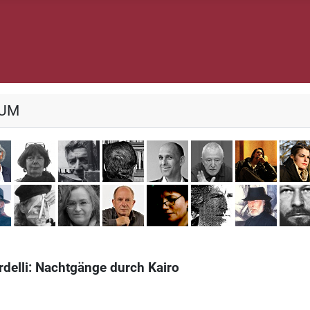
IUM
es Adéagbo
Omar Akbar
Doro Breger
Giampaolo di Cocco
Lucius Garganelli
Michael Heisch
Thomas Körn
Manue
öttgers
Walter Rüth
Herbert Schero
Monika Schmitz-Emans
Michael Schulze
Renate Solbach
Raymond Ver
Dimitr
delli: Nachtgänge durch Kairo