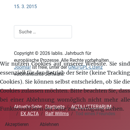
15. 3. 2015
Suchen
Copyright © 2026 Iablis. Jahrbuch für
europäische Prozesse. Alle Rechte vorbehalten.
Wir nutzen Cookies auf unserer Website. Sie sind
Joomla!
ist freie, unter der
GNU/GPL-Lizenz
essenziell für den Betrieb der Seite (keine Tracking
veröffentlichte Software.
Cookies). Sie können selbst entscheiden, ob Sie die
Cookies zulassen möchten. Bitte beachten Sie, dass
bei einer Ablehnung womöglich nicht mehr alle
Aktuelle Seite:
Startseite
ACTA LITTERARUM
Funktionalitäten der Seite zur Verfügung stehen.
EX ACTA
Ralf Willms
Tod eines Freundes
Akzeptieren
Ablehnen