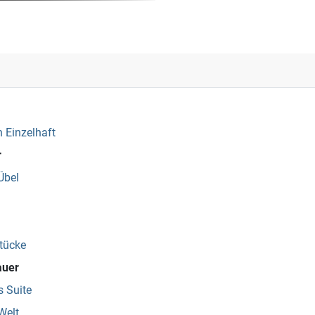
 Einzelhaft
r
Übel
tücke
auer
 Suite
Welt