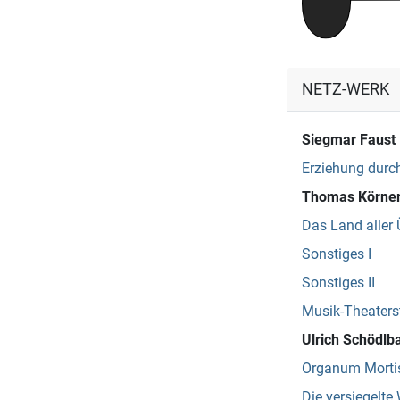
NETZ-WERK
Siegmar Faust
Erziehung durch
Thomas Körne
Das Land aller 
Sonstiges I
Sonstiges II
Musik-Theaters
Ulrich Schödlb
Organum Mortis
Die versiegelte 