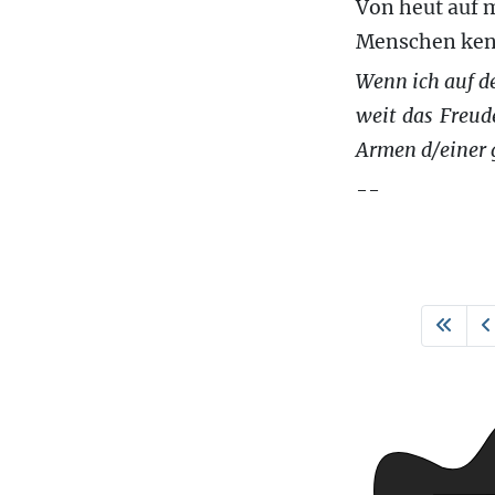
Von heut auf 
Menschen kenn
Wenn ich auf de
weit das Freud
Armen d/einer g
--