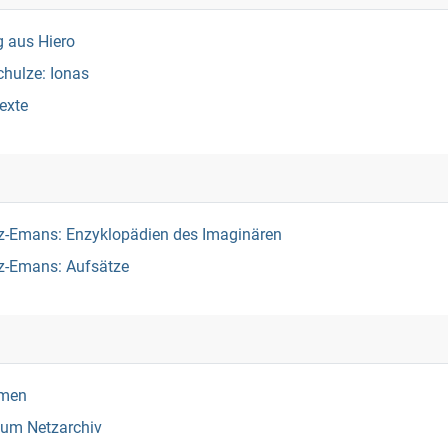
g aus Hiero
hulze: Ionas
exte
-Emans: Enzyklopädien des Imaginären
z-Emans: Aufsätze
rmen
um Netzarchiv