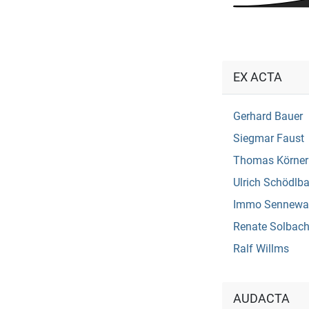
EX ACTA
Gerhard Bauer
Siegmar Faust
Thomas Körner
Ulrich Schödlb
Immo Sennewa
Renate Solbac
Ralf Willms
AUDACTA