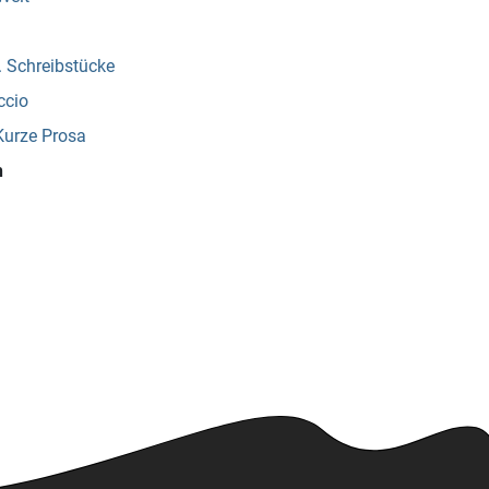
. Schreibstücke
ccio
Kurze Prosa
h