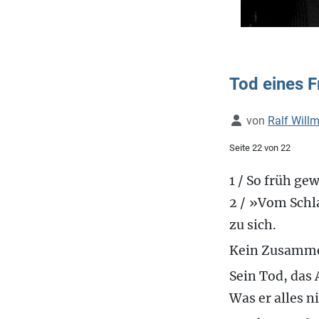
Tod eines 
Details
von
Ralf Will
Seite 22 von 22
1 / So früh ge
2 / »Vom Schl
zu sich.
Kein Zusammen
Sein Tod, das
Was er alles n