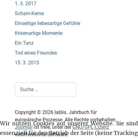
1. 3. 2017
Scham-Kerne
Einseitige liebesartige Gefühle
Krisenartige Momente
Ein Tanz
Tod eines Freundes
15. 3. 2015
Suchen
Copyright © 2026 Iablis. Jahrbuch für
europäische Prozesse. Alle Rechte vorbehalten.
Wir nutzen Cookies auf unserer Website. Sie sind
Joomla!
ist freie, unter der
GNU/GPL-Lizenz
essenziell für den Betrieb der Seite (keine Tracking
veröffentlichte Software.