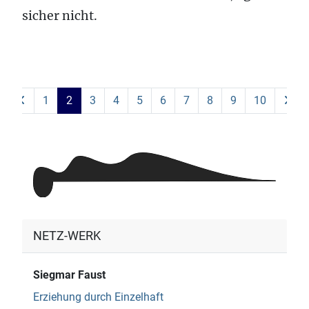
sicher nicht.
1
2
3
4
5
6
7
8
9
10
NETZ-WERK
Siegmar Faust
Erziehung durch Einzelhaft