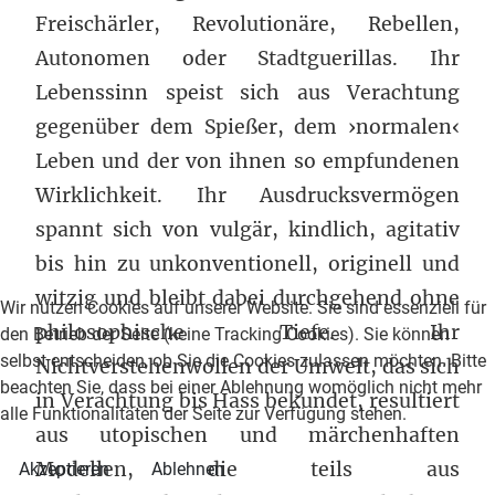
Freischärler, Revolutionäre, Rebellen,
Autonomen oder Stadtguerillas. Ihr
Lebenssinn speist sich aus Verachtung
gegenüber dem Spießer, dem ›normalen‹
Leben und der von ihnen so empfundenen
Wirklichkeit. Ihr Ausdrucksvermögen
spannt sich von vulgär, kindlich, agitativ
bis hin zu unkonventionell, originell und
witzig und bleibt dabei durchgehend ohne
Wir nutzen Cookies auf unserer Website. Sie sind essenziell für
philosophische Tiefe. Ihr
den Betrieb der Seite (keine Tracking Cookies). Sie können
selbst entscheiden, ob Sie die Cookies zulassen möchten. Bitte
Nichtverstehenwollen der Umwelt, das sich
beachten Sie, dass bei einer Ablehnung womöglich nicht mehr
in Verachtung bis Hass bekundet, resultiert
alle Funktionalitäten der Seite zur Verfügung stehen.
aus utopischen und märchenhaften
Modellen, die teils aus
Akzeptieren
Ablehnen