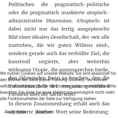
Politischen die pragmatisch-politische
oder die pragmatisch maskierte utopisch-
administrative Dimension. ›Utopisch‹ ist
dabei nicht nur das fertig ausgepinselte
Bild einer idealen Gesellschaft, der ›wir alle
zustreben, die wir guten Willens sind‹,
sondern gerade auch das verhüllte Ziel, die
kunstvoll negierte, aber weiterhin
wirksame Utopie, die auszusprechen hieße,
Wir nutzen Cookies auf unserer Website. Sie sind essenziell für
den lähmenden Bann zu brechen, den die
den Betrieb der Seite (keine Tracking Cookies). Sie können
Unbestimmtheit der sorgsam gewählten
selbst entscheiden, ob Sie die Cookies zulassen möchten. Bitte
beachten Sie, dass bei einer Ablehnung womöglich nicht mehr
Formeln über die Sache wirft.
alle Funktionalitäten der Seite zur Verfügung stehen.
In diesem Zusammenhang erhält auch das
oft zitierte Juncker-Wort seine Bedeutung:
Akzeptieren
Ablehnen