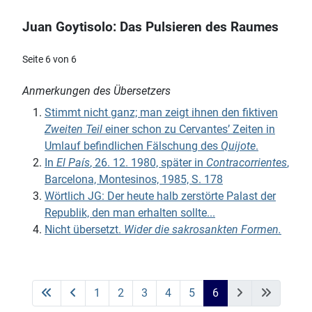
Juan Goytisolo: Das Pulsieren des Raumes
Seite 6 von 6
Anmerkungen des Übersetzers
Stimmt nicht ganz; man zeigt ihnen den fiktiven
Zweiten Teil
einer schon zu Cervantes’ Zeiten in
Umlauf befindlichen Fälschung des
Quijote
.
In
El País
, 26. 12. 1980, später in
Contracorrientes
,
Barcelona, Montesinos, 1985, S. 178
Wörtlich JG: Der heute halb zerstörte Palast der
Republik, den man erhalten sollte...
Nicht übersetzt.
Wider die sakrosankten Formen.
1
2
3
4
5
6