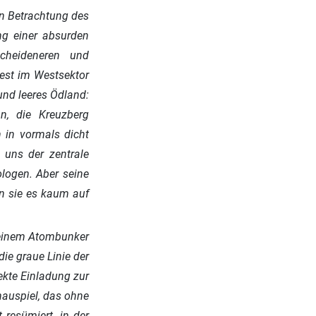
en Betrachtung des
ng einer absurden
cheideneren und
dest im Westsektor
und leeres Ödland:
n, die Kreuzberg
n in vormals dicht
 uns der zentrale
ologen. Aber seine
en sie es kaum auf
n einem Atombunker
ie graue Linie der
ekte Einladung zur
hauspiel, das ohne
resümiert, in der