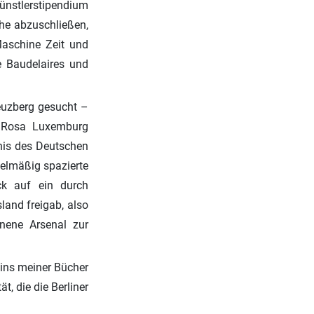
nstlerstipendium
he abzuschließen,
Maschine Zeit und
e Baudelaires und
euzberg gesucht –
n Rosa Luxemburg
nis des Deutschen
elmäßig spazierte
ck auf ein durch
land freigab, also
nene Arsenal zur
eins meiner Bücher
, die die Berliner