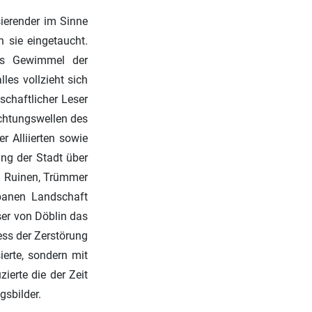
ierender im Sinne
n sie eingetaucht.
Das Gewimmel der
les vollzieht sich
chaftlicher Leser
ichtungswellen des
 Alliierten sowie
ung der Stadt über
in Ruinen, Trümmer
rbanen Landschaft
ser von Döblin das
ess der Zerstörung
ierte, sondern mit
ierte die der Zeit
gsbilder.