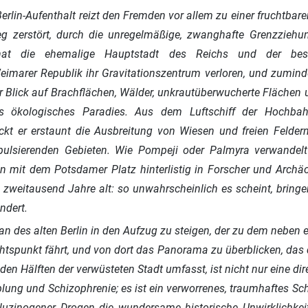
Berlin-Aufenthalt reizt den Fremden vor allem zu einer fruchtbar
 zerstört, durch die unregelmäßige, zwanghafte Grenzziehu
 hat die ehemalige Hauptstadt des Reichs und der bes
eimarer Republik ihr Gravitationszentrum verloren, und zumin
er Blick auf Brachflächen, Wälder, unkrautüberwucherte Flächen 
es ökologisches Paradies. Aus dem Luftschiff der Hochbah
ckt er erstaunt die Ausbreitung von Wiesen und freien Felder
pulsierenden Gebieten. Wie Pompeji oder Palmyra verwandelt
ten mit dem Potsdamer Platz hinterlistig in Forscher und Archä
 zweitausend Jahre alt: so unwahrscheinlich es scheint, bring
ndert.
an des alten Berlin in den Aufzug zu steigen, der zu dem nebe
chtspunkt fährt, und von dort das Panorama zu überblicken, das d
en Hälften der verwüsteten Stadt umfasst, ist nicht nur eine dir
ung und Schizophrenie; es ist ein verworrenes, traumhaftes Sc
luzinogener Drogen die wundersame historische Unwirklichkeit 