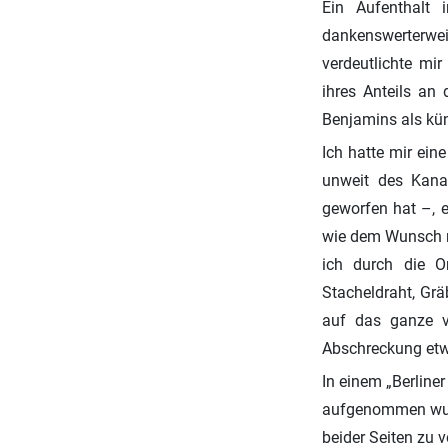
Ein Aufenthalt 
dankenswerterwe
verdeutlichte mi
ihres Anteils an
Benjamins als kün
Ich hatte mir ei
unweit des Kana
geworfen hat –, 
wie dem Wunsch n
ich durch die O
Stacheldraht, Grä
auf das ganze v
Abschreckung etwa
In einem „Berliner 
aufgenommen wurde
beider Seiten zu 