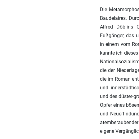
Die Metamorphose
Baudelaires. Dur
Alfred Döblins 
Fußgänger, das un
in einem vom Rom
kannte ich dieses
Nationalsozialis
die der Niederlag
die im Roman entf
und innerstädtis
und des düster-gr
Opfer eines bösen
und Neuerfindung 
atemberaubender G
eigene Vergänglic