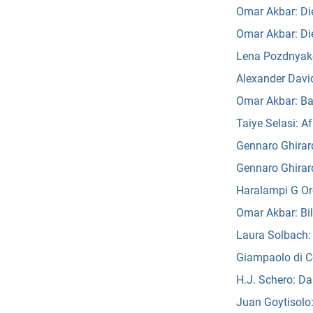
Omar Akbar: Die
Omar Akbar: Die
Lena Pozdnyako
Alexander David
Omar Akbar: Ba
Taiye Selasi: Af
Gennaro Ghirard
Gennaro Ghirard
Haralampi G Or
Omar Akbar: Bil
Laura Solbach
Giampaolo di Co
H.J. Schero: Da
Juan Goytisolo