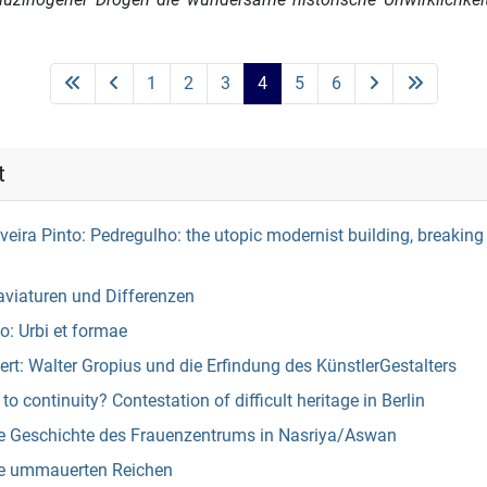
1
2
3
4
5
6
t
lveira Pinto: Pedregulho: the utopic modernist building, breaking 
aviaturen und Differenzen
: Urbi et formae
t: Walter Gropius und die Erfindung des KünstlerGestalters
to continuity? Contestation of difficult heritage in Berlin
e Geschichte des Frauenzentrums in Nasriya/Aswan
ie ummauerten Reichen