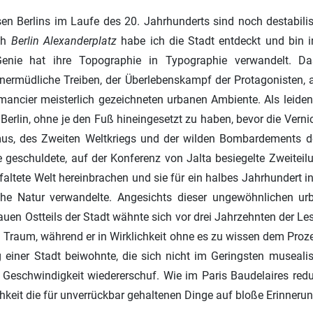
n Berlins im Laufe des 20. Jahrhunderts sind noch destabilis
ch
Berlin Alexanderplatz
habe ich die Stadt entdeckt und bin i
Genie hat ihre Topographie in Typographie verwandelt. 
ermüdliche Treiben, der Überlebenskampf der Protagonisten, al
ancier meisterlich gezeichneten urbanen Ambiente. Als leidens
 Berlin, ohne je den Fuß hineingesetzt zu haben, bevor die Vern
mus, des Zweiten Weltkriegs und der wilden Bombardements der
e geschuldete, auf der Konferenz von Jalta besiegelte Zweiteil
altete Welt hereinbrachen und sie für ein halbes Jahrhundert 
che Natur verwandelte. Angesichts dieser ungewöhnlichen u
auen Ostteils der Stadt wähnte sich vor drei Jahrzehnten der Le
 Traum, während er in Wirklichkeit ohne es zu wissen dem Proz
einer Stadt beiwohnte, die sich nicht im Geringsten musealis
eschwindigkeit wiedererschuf. Wie im Paris Baudelaires reduz
hkeit die für unverrückbar gehaltenen Dinge auf bloße Erinnerun