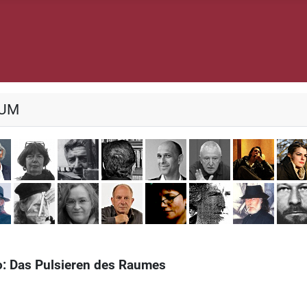
IUM
es Adéagbo
Omar Akbar
Doro Breger
Giampaolo di Cocco
Lucius Garganelli
Michael Heisch
Thomas Körn
Manue
öttgers
Walter Rüth
Herbert Schero
Monika Schmitz-Emans
Michael Schulze
Renate Solbach
Raymond Ver
Dimitr
o: Das Pulsieren des Raumes