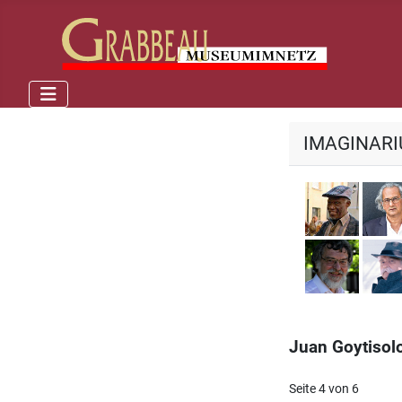
IMAGINAR
Georg
Kurt R
Juan Goytisol
Seite 4 von 6