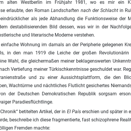
im alten Westberlin im Frühjahr 1981, wo es mir ein Kü
ise erlaubte, den Roman
Landschaften nach der Schlacht
in Ru
r eindrücklicher als jede Abhandlung die Funktionsweise der 
 dem destabilisierenden Bild dessen, was wir in der Nachfolg
stlerische und literarische Moderne verstehen.
ne einfache Wohnung im damals an der Peripherie gelegenen Kr
ls, in den man 1919 die Leiche der großen Revolutionäri
eine Wahl, die gleichermaßen meiner beklagenswerten Unkennt
ach Vertiefung meiner Türkischkenntnisse geschuldet war. Reg
ranienstraße und zu einer Aussichtsplattform, die den Bli
ben, Wachtürme und nächtliches Flutlicht gesichertes Niemands
on der Deutschen Demokratischen Republik sorgsam erson
iger Paradiesflüchtlinge.
Chronik“ betitelten Artikel, der in
El País
erschien und später in 
, beschreibe ich diese fragmentierte, fast schizophrene Realität
völligen Fremden machte: