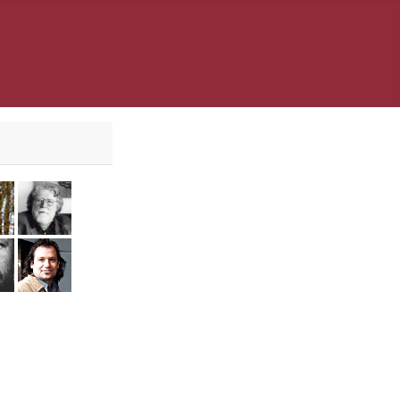
er
l Krings
Laura Solbach
Paul Mersmann
daguer
i Vojnov
Jürgen Wölbing
Ali Zülfikar