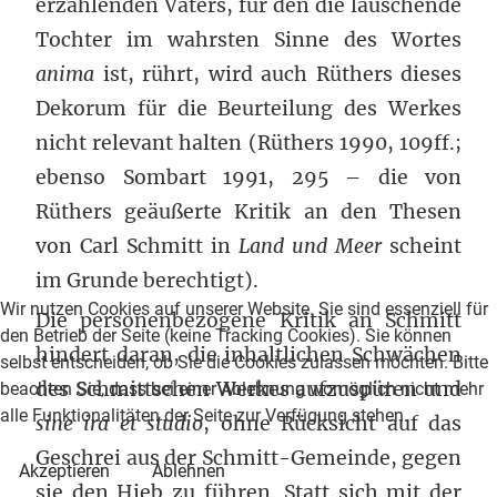
erzählenden Vaters, für den die lauschende
Tochter im wahrsten Sinne des Wortes
anima
ist, rührt, wird auch Rüthers dieses
Dekorum für die Beurteilung des Werkes
nicht relevant halten (Rüthers 1990, 109ff.;
ebenso Sombart 1991, 295 – die von
Rüthers geäußerte Kritik an den Thesen
von Carl Schmitt in
Land und Meer
scheint
im Grunde berechtigt).
Wir nutzen Cookies auf unserer Website. Sie sind essenziell für
Die personenbezogene Kritik an Schmitt
den Betrieb der Seite (keine Tracking Cookies). Sie können
hindert daran, die inhaltlichen Schwächen
selbst entscheiden, ob Sie die Cookies zulassen möchten. Bitte
des Schmittschen Werkes aufzuspüren und
beachten Sie, dass bei einer Ablehnung womöglich nicht mehr
alle Funktionalitäten der Seite zur Verfügung stehen.
sine ira et studio
, ohne Rücksicht auf das
Geschrei aus der Schmitt-Gemeinde, gegen
Akzeptieren
Ablehnen
sie den Hieb zu führen. Statt sich mit der