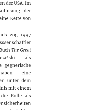
en der USA. Im
Auflösung der
eine Kette von
ands zog 1997
sssenschaftler
 Buch
The Great
eziński – als
e gegnerische
 haben – eine
nen unter dem
nis mit einem
die Rolle als
Unsicherheiten