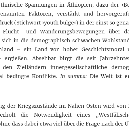
thnische Spannungen in Äthiopien, dazu der ›Bü
enannten Faktoren, verstärkt und hervorgeru
uck (Stichwort ›youth bulge‹) in der einst so gen
n Flucht- und Wanderungsbewegungen über da
e sich in die demographisch schwachen Wohlstand
hland – ein Land von hoher Geschichtsmoral 
– ergießen. Absehbar birgt die seit Jahrzehnt
 den Zielländern innergesellschaftliche demo
ial bedingte Konflikte.
In summa:
Die Welt ist e
ng der Kriegszustände im Nahen Osten wird von P
erholt die Notwendigkeit eines „Westfälisch
hne dass dabei etwa viel über die Frage nach der Ü