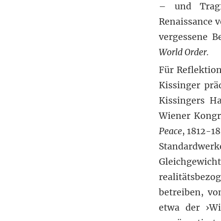
– und Tragfä
Renaissance v
vergessene B
World Order.
Für Reflektio
Kissinger prä
Kissingers H
Wiener Kong
Peace
, 1812-18
Standardwerk
Gleichgewich
realitätsbezo
betreiben, vo
etwa der ›Wi