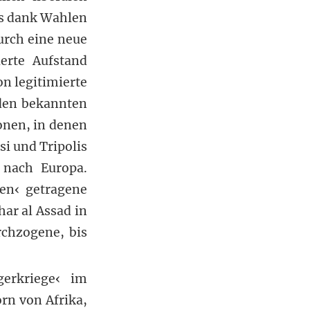
as dank Wahlen
urch eine neue
ierte Aufstand
n legitimierte
 den bekannten
zonen, in denen
si und Tripolis
 nach Europa.
en‹ getragene
ar al Assad in
chzogene, bis
gerkriege‹ im
rn von Afrika,