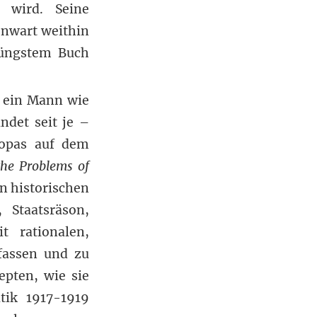
t wird. Seine
enwart weithin
jüngstem Buch
t ein Mann wie
ndet seit je –
ropas auf dem
the Problems of
n historischen
 Staatsräson,
t rationalen,
rfassen und zu
epten, wie sie
tik 1917-1919