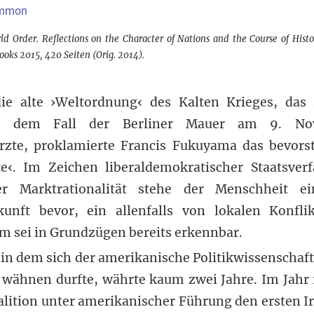
Ammon
rld Order. Reflections on the Character of Nations and the Course of His
oks 2015, 420 Seiten (Orig. 2014).
ie alte ›Weltordnung‹ des Kalten Krieges, das s
it dem Fall der Berliner Mauer am 9. No
zte, proklamierte Francis Fukuyama das bevors
te‹. Im Zeichen liberaldemokratischer Staatsver
cher Marktrationalität stehe der Menschheit e
kunft bevor, ein allenfalls von lokalen Konfli
em sei in Grundzügen bereits erkennbar.
in dem sich der amerikanische Politikwissenschaftl
 wähnen durfte, währte kaum zwei Jahre. Im Jahr 
alition unter amerikanischer Führung den ersten I