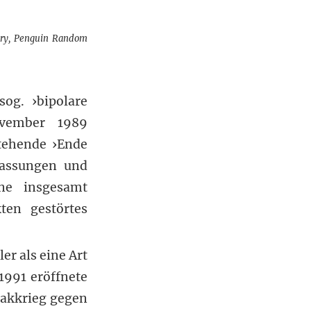
tory, Penguin Random
og. ›bipolare
vember 1989
tehende ›Ende
fassungen und
ine insgesamt
kten gestörtes
er als eine Art
1991 eröffnete
rakkrieg gegen