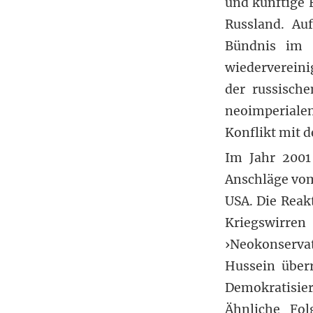
und künftige
Russland. Au
Bündnis im 
wiedervereini
der russisch
neoimperialen
Konflikt mit d
Im Jahr 2001 
Anschläge vom
USA. Die Reak
Kriegswirren
›Neokonserv
Hussein über
Demokratisi
Ähnliche Fol