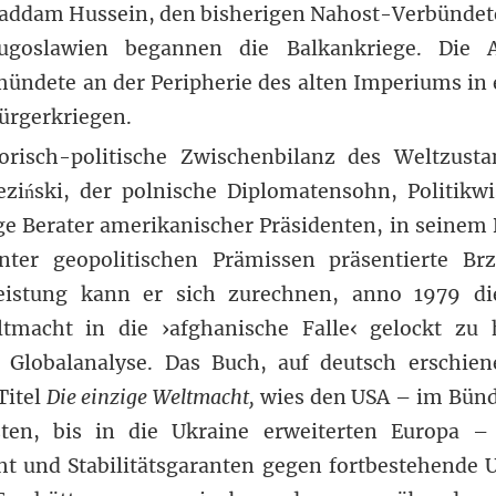
Saddam Hussein, den bisherigen Nahost-Verbündet
Jugoslawien begannen die Balkankriege. Die 
ündete an der Peripherie des alten Imperiums in 
ürgerkriegen.
torisch-politische Zwischenbilanz des Weltzust
ziński, der polnische Diplomatensohn, Politikwi
ge Berater amerikanischer Präsidenten, in seinem
ter geopolitischen Prämissen präsentierte Brz
Leistung kann er sich zurechnen, anno 1979 di
ltmacht in die ›afghanische Falle‹ gelockt zu
he Globalanalyse. Das Buch, auf deutsch erschie
Titel
Die einzige Weltmacht,
wies den USA – im Bünd
ten, bis in die Ukraine erweiterten Europa – 
 und Stabilitätsgaranten gegen fortbestehende 