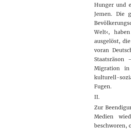
Hunger und e
Jemen. Die g
Bevölkerungsdr
Welt‹, habe
ausgelöst, di
voran Deutsc
Staatsräson 
Migration in
kulturell-soz
Fugen.
II.
Zur Beendigu
Medien wied
beschworen, o