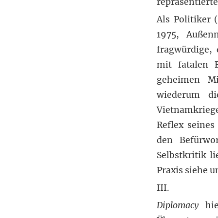
repräsentierte.
Als Politiker
1975, Außenm
fragwürdige,
mit fatalen 
geheimen Mi
wiederum di
Vietnamkrieg
Reflex seines
den Befürwor
Selbstkritik l
Praxis siehe u
III.
Diplomacy
hie