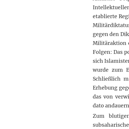
Intellektuell
etablierte Re
Militärdiktat
gegen den Dik
Militäraktion
Folgen: Das po
sich Islamiste
wurde zum Ei
Schließlich 
Erhebung gege
das von verw
dato andauern
Zum blutigen
subsaharische