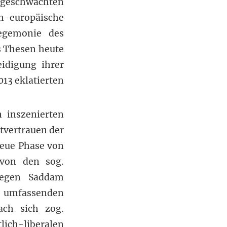
 geschwächten
h-europäische
egemonie des
s Thesen heute
idigung ihrer
13 eklatierten
n inszenierten
tvertrauen der
neue Phase von
 von den sog.
egen Saddam
n umfassenden
ch sich zog.
ich-liberalen