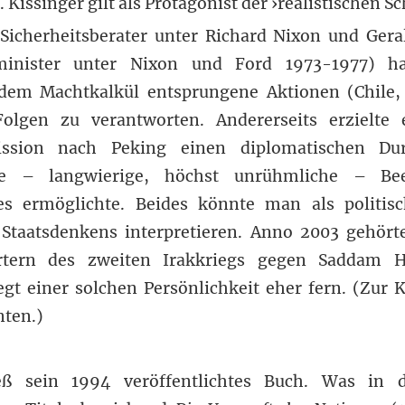
 Kissinger gilt als Protagonist der ›realistischen Sc
 (Sicherheitsberater unter Richard Nixon und Ger
inister unter Nixon und Ford 1973-1977) ha
 dem Machtkalkül entsprungene Aktionen (Chile
Folgen zu verantworten. Andererseits erzielte 
ssion nach Peking einen diplomatischen Dur
e – langwierige, höchst unrühmliche – Be
es ermöglichte. Beides könnte man als politisc
 Staatsdenkens interpretieren. Anno 2003 gehört
tern des zweiten Irakkriegs gegen Saddam H
iegt einer solchen Persönlichkeit eher fern. (Zur K
nten.)
ß sein 1994 veröffentlichtes Buch. Was in d