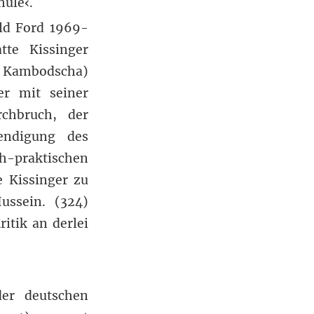
hule‹.
ald Ford 1969-
tte Kissinger
, Kambodscha)
er mit seiner
chbruch, der
endigung des
h-praktischen
e Kissinger zu
ussein. (324)
ritik an derlei
er deutschen