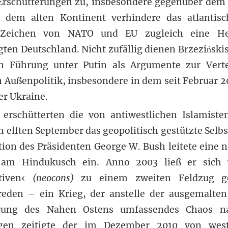
 Erschütterungen zu, insbesondere gegenüber dem
f dem alten Kontinent verhindere das atlantisc
Zeichen von NATO und EU zugleich eine H
gten Deutschland. Nicht zufällig dienen Brzeziński
en Führung unter Putin als Argumente zur Verte
 Außenpolitik, insbesondere in dem seit Februar 20
er Ukraine.
erschütterten die von antiwestlichen Islamiste
 elften September das geopolitisch gestützte Selbs
tion des Präsidenten George W. Bush leitete eine 
 am Hindukusch ein. Anno 2003 ließ er sich
ativen‹
(neocons)
zu einem zweiten Feldzug g
reden – ein Krieg, der anstelle der ausgemalte
erung des Nahen Ostens umfassendes Chaos na
gen zeitigte der im Dezember 2010 von westl