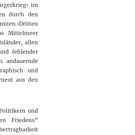
rgerkrieg‹ im
fen durch den
annten ›Dritten
s Mittelmeer
sländer, allen
und fehlender
en andauernde
graphisch und
rneut aus den
olitikern und
en Friedens“
bertragbarkeit