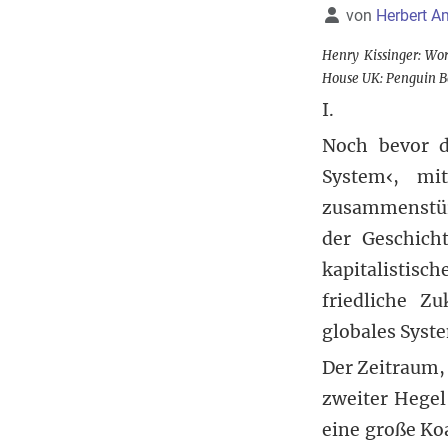
Details
von
Herbert 
Henry Kissinger: Wo
House UK: Penguin Bo
I.
Noch bevor d
System‹, m
zusammenstür
der Geschich
kapitalistis
friedliche Zu
globales Syst
Der Zeitraum, 
zweiter Hegel
eine große Ko