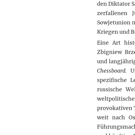
den Diktator 
zerfallenen 
Sowjetunion m
Kriegen und B
Eine Art his
Zbigniew Brze
und langjähri
Chessboard.
Un
spezifische 
russische We
weltpolitisc
provokativen 
weit nach Os
Führungsmacht