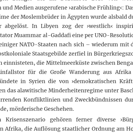
en und Medien ausgerufene ›arabische Frühling‹: D
gime der Moslembrüder in Ägypten wurde alsbald d
ur abgelöst. In Libyen zog der ›westlich‹ inspir
tator Muammar al-Gaddafi eine per UNO-Resolutio
 einiger NATO-Staaten nach sich – wiederum mit
stkoloniale Staatsgebilde zerfiel in Bürgerkriegs
n einnisteten, die Mittelmeerküste zwischen Benga
nfallstor für die Große Wanderung aus Afrika
mündete in Syrien die von ›demokratischen Kräft
n das alawitische Minderheitenregime unter Basch
irrenden Konfliktlinien und Zweckbündnissen dur
de, mörderische Geschehen.
 Krisenszenario gehören ferner diverse ›Bür
n Afrika, die Auflösung staatlicher Ordnung am Ho