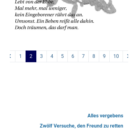
1
2
3
4
5
6
7
8
9
10
Alles vergebens
Zwölf Versuche, den Freund zu retten