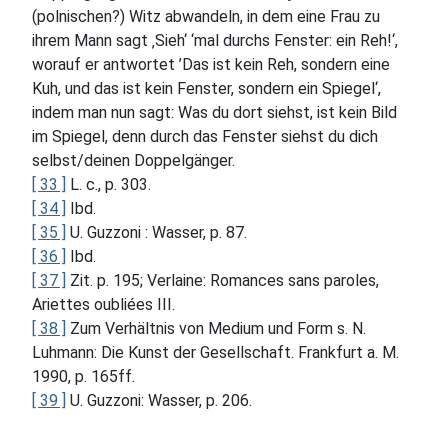
(polnischen?) Witz abwandeln, in dem eine Frau zu
ihrem Mann sagt ‚Sieh‘ ‘mal durchs Fenster: ein Reh!‘,
worauf er antwortet ’Das ist kein Reh, sondern eine
Kuh, und das ist kein Fenster, sondern ein Spiegel‘,
indem man nun sagt: Was du dort siehst, ist kein Bild
im Spiegel, denn durch das Fenster siehst du dich
selbst/deinen Doppelgänger.
[ 33 ]
L. c., p. 303.
[ 34 ]
Ibd.
[ 35 ]
U. Guzzoni : Wasser, p. 87.
[ 36 ]
Ibd.
[ 37 ]
Zit. p. 195; Verlaine: Romances sans paroles,
Ariettes oubliées III.
[ 38 ]
Zum Verhältnis von Medium und Form s. N.
Luhmann: Die Kunst der Gesellschaft. Frankfurt a. M.
1990, p. 165ff.
[ 39 ]
U. Guzzoni: Wasser, p. 206.