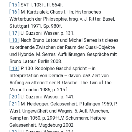
[ 15 ]
SVF I, 103f.; II, 564f.
[ 16 ]
M. Kurdzialek: Chaos I.- In: Historisches
Wörterbuch der Philosophie, hrsg. v. J. Ritter. Basel,
Stuttgart 1971, Sp. 980f.
[ 17 ]
U. Guzzoni: Wasser, p. 131.
[ 18 ]
Nach Bruno Latour und Michel Serres ist dieses
zu ordnende Zwischen der Raum der Quasi-Objekte
und Hybride. M. Serres: Aufklärungen. Gespräche mit
Bruno Latour. Berlin 2008.
[ 19 ]
P. 130. Rodolphe Gasché spricht – in
Interpretation von Derrida – davon, daß Zeit von
Anfang an alteriert sei: R. Gasché: The Tain of the
Mirror. London 1986, p. 215f.
[ 20 ]
U. Guzzoni: Wasser, p. 141.
[ 21 ]
M. Heidegger: Gelassenheit. Pfullingen 1959; P.
Wust: Ungewißheit und Wagnis. 5. Aufl. München,
Kempten 1050, p. 299ff.,V. Schürmann: Heitere
Gelassenheit. Magdeburg 2002