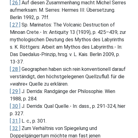
[ 26 ]
Auf diesen Zusammenhang macht Michel Serres
aufmerksam: M. Serres: Hermes III: Übersetzung.
Berlin 1992, p. 7ff.
[ 27 ]
Sp. Marinatos: The Volcanic Destruction of
Minoan Crete.- In: Antiquity 13 (1939), p. 425–439; zur
mythologischen Deutung des Mythos des Labyrinths
s. K. Röttgers: Arbeit am Mythos des Labyrinths.- In:
Das Daedalus-Prinzip, hrsg. v. L. Kais. Berlin 2009, p.
13-37.
[ 28 ]
Geographen haben sich rein konventionell darauf
verständigt, den höchstgelegenen Quellzufluß für die
»wahre« Quelle zu erklären.
[ 29 ]
J. Derrida: Randgänge der Philosophie. Wien
1988, p. 284.
[ 30 ]
J. Derrida: Qual Quelle.- In: dass., p. 291-324, hier
p. 327.
[ 31 ]
L. c., p. 301.
[ 32 ]
Zum Verhältnis von Spiegelung und
Doppelgängertum möchte man fast jenen