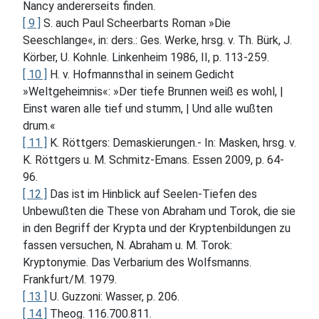
Nancy andererseits finden.
[ 9 ]
S. auch Paul Scheerbarts Roman »Die
Seeschlange«, in: ders.: Ges. Werke, hrsg. v. Th. Bürk, J.
Körber, U. Kohnle. Linkenheim 1986, II, p. 113-259.
[ 10 ]
H. v. Hofmannsthal in seinem Gedicht
»Weltgeheimnis«: »Der tiefe Brunnen weiß es wohl, |
Einst waren alle tief und stumm, | Und alle wußten
drum.«
[ 11 ]
K. Röttgers: Demaskierungen.- In: Masken, hrsg. v.
K. Röttgers u. M. Schmitz-Emans. Essen 2009, p. 64-
96.
[ 12 ]
Das ist im Hinblick auf Seelen-Tiefen des
Unbewußten die These von Abraham und Torok, die sie
in den Begriff der Krypta und der Kryptenbildungen zu
fassen versuchen, N. Abraham u. M. Torok:
Kryptonymie. Das Verbarium des Wolfsmanns.
Frankfurt/M. 1979.
[ 13 ]
U. Guzzoni: Wasser, p. 206.
[ 14 ]
Theog. 116.700.811.