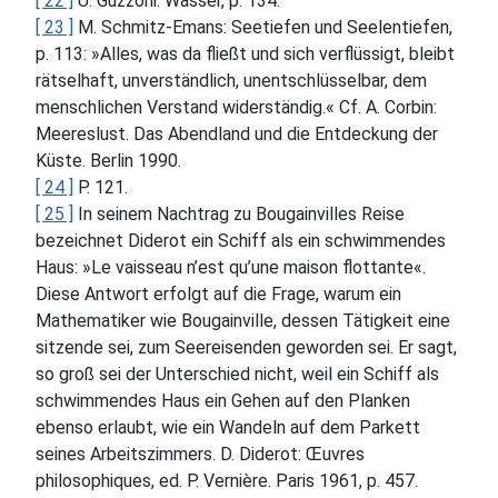
[ 22 ]
U. Guzzoni: Wasser, p. 134.
[ 23 ]
M. Schmitz-Emans: Seetiefen und Seelentiefen,
p. 113: »Alles, was da fließt und sich verflüssigt, bleibt
rätselhaft, unverständlich, unentschlüsselbar, dem
menschlichen Verstand widerständig.« Cf. A. Corbin:
Meereslust. Das Abendland und die Entdeckung der
Küste. Berlin 1990.
[ 24 ]
P. 121.
[ 25 ]
In seinem Nachtrag zu Bougainvilles Reise
bezeichnet Diderot ein Schiff als ein schwimmendes
Haus: »Le vaisseau n’est qu’une maison flottante«.
Diese Antwort erfolgt auf die Frage, warum ein
Mathematiker wie Bougainville, dessen Tätigkeit eine
sitzende sei, zum Seereisenden geworden sei. Er sagt,
so groß sei der Unterschied nicht, weil ein Schiff als
schwimmendes Haus ein Gehen auf den Planken
ebenso erlaubt, wie ein Wandeln auf dem Parkett
seines Arbeitszimmers. D. Diderot: Œuvres
philosophiques, ed. P. Vernière. Paris 1961, p. 457.