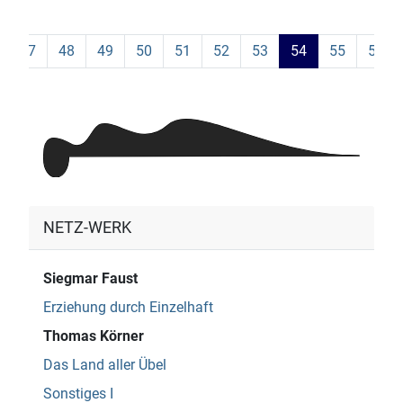
47
48
49
50
51
52
53
54
55
56
NETZ-WERK
Siegmar Faust
Erziehung durch Einzelhaft
Thomas Körner
Das Land aller Übel
Sonstiges I