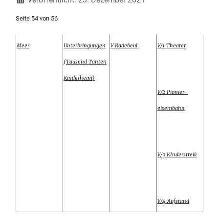
Seite 54 von 56
Meer
Unterbringungen
V Radebeul
V/1 Theater
(Tausend Tanten
Kinderheim)
V/2 Pionier-
eisembahn
V/3 KInderstreik
V/4 Aufstand