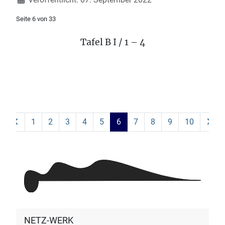
Seite 6 von 33
Tafel B I / 1 – 4
1
2
3
4
5
6
7
8
9
10
NETZ-WERK