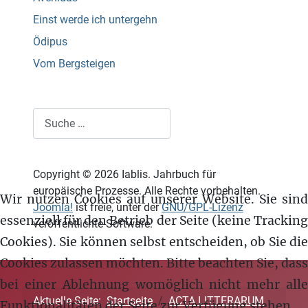
Einst werde ich untergehn
Ödipus
Vom Bergsteigen
Suchen
Copyright © 2026 Iablis. Jahrbuch für
europäische Prozesse. Alle Rechte vorbehalten.
Wir nutzen Cookies auf unserer Website. Sie sind
Joomla!
ist freie, unter der
GNU/GPL-Lizenz
essenziell für den Betrieb der Seite (keine Tracking
veröffentlichte Software.
Cookies). Sie können selbst entscheiden, ob Sie die
Cookies zulassen möchten. Bitte beachten Sie, dass
bei einer Ablehnung womöglich nicht mehr alle
Aktuelle Seite:
Startseite
ACTA LITTERARUM
Funktionalitäten der Seite zur Verfügung stehen.