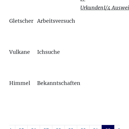
Urkunden
I/4 Auswe
Gletscher
Arbeitsversuch
Vulkane
Ichsuche
Himmel
Bekanntschaften