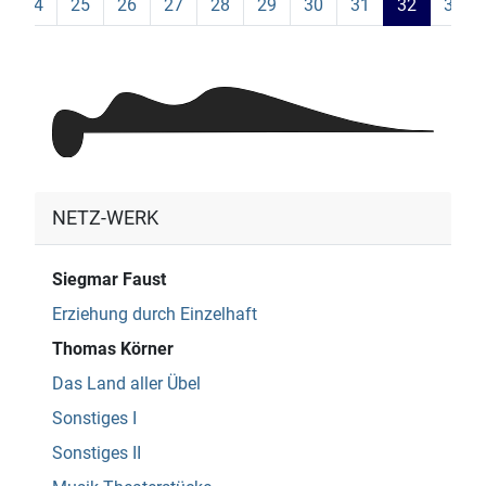
24
25
26
27
28
29
30
31
32
33
NETZ-WERK
Siegmar Faust
Erziehung durch Einzelhaft
Thomas Körner
Das Land aller Übel
Sonstiges I
Sonstiges II