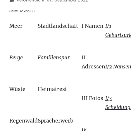
Seite 32 von 33
Meer
Stadtlandschaft
I Namen
I/1
Geburtsur
Berge
Familienspur
II
Adressen
I/2 Nanse
Wüste
Heimatrest
III
Fotos
I/3
Scheidungs
Regenwald
Spracherwerb
IV