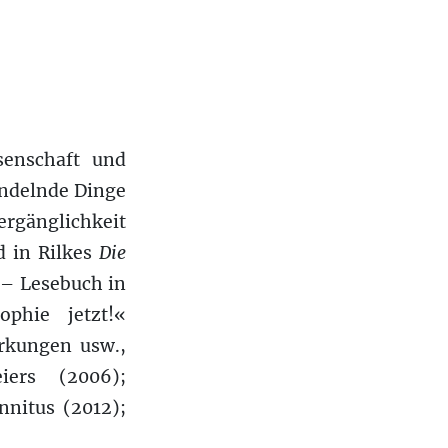
senschaft und
andelnde Dinge
Vergänglichkeit
d in Rilkes
Die
– Lesebuch in
ophie jetzt!«
rkungen usw.,
iers (2006);
nnitus (2012);