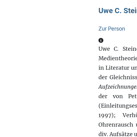
Uwe C. Stei
Zur Person
Zur Person
Uwe C. Stein
Medientheorie
in Literatur u
der Gleichnis
Aufzeichnungen
der von Pete
(Einleitungs
1997); Verh
Ohrenrausch u
div. Aufsätze